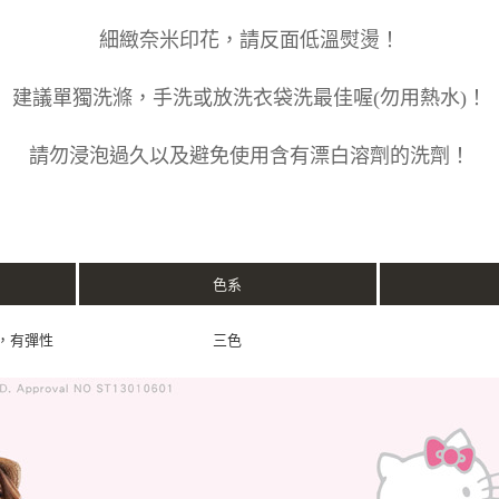
細緻奈米印花，請反面低溫熨燙！
建議單獨洗滌，手洗或放洗衣袋洗最佳喔(勿用熱水)！
請勿浸泡過久以及避免使用含有漂白溶劑的洗劑！
色系
維，有彈性
三色