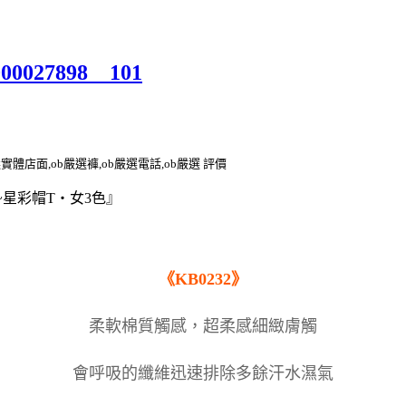
000027898__101
選實體店面,ob嚴選褲,ob嚴選電話,ob嚴選 評價
~星彩帽T‧女3色』
《KB0232》
柔軟棉質觸感，超柔感細緻膚觸
會呼吸的纖維迅速排除多餘汗水濕氣