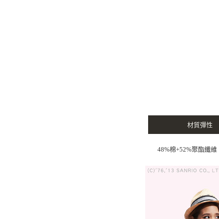
材質彈性
48%棉+52%聚酯纖