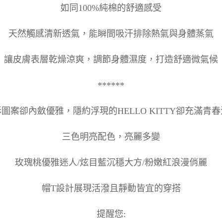
如同100%純棉的舒適感受
天然觸感清新透氣，能瞬間吸汗排除熱氣與身體蒸氣
讓皮膚表層乾燥涼爽，調節身體濕度，打造舒適微氣候
******
圖案卻內斂優雅，隱約浮現的HELLO KITTY卻充滿青
三色明亮配色，亮麗多變
玫瑰桃優雅迷人/炫目藍沉穩大方/粉嫩紅浪漫俏麗
帽T設計展現活潑且靜動皆宜的穿搭
提醒您: