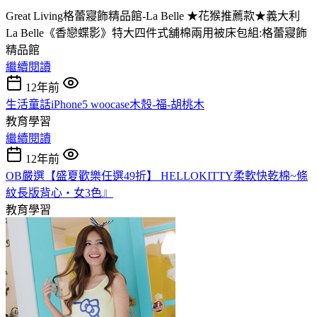
Great Living格蕾寢飾精品館-La Belle ★花猴推薦款★義大利
La Belle《香戀蝶影》特大四件式舖棉兩用被床包組:格蕾寢飾
精品館
繼續閱讀
12年前
生活童話iPhone5 woocase木殼-福-胡桃木
教育學習
繼續閱讀
12年前
OB嚴選【盛夏歡樂任選49折】 HELLOKITTY柔軟快乾棉~條
紋長版背心‧女3色』
教育學習