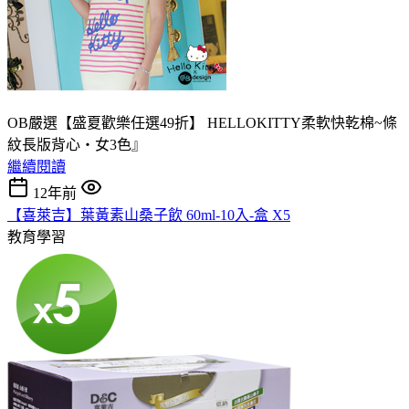
OB嚴選【盛夏歡樂任選49折】 HELLOKITTY柔軟快乾棉~條
紋長版背心‧女3色』
繼續閱讀
12年前
【喜萊吉】葉黃素山桑子飲 60ml-10入-盒 X5
教育學習