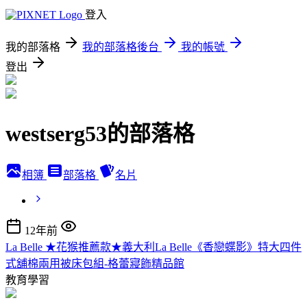
登入
我的部落格
我的部落格後台
我的帳號
登出
westserg53的部落格
相簿
部落格
名片
12年前
La Belle ★花猴推薦款★義大利La Belle《香戀蝶影》特大四件
式舖棉兩用被床包組-格蕾寢飾精品館
教育學習