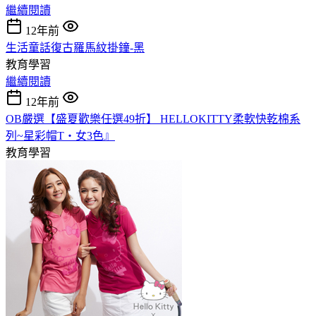
繼續閱讀
12年前
生活童話復古羅馬紋掛鐘-黑
教育學習
繼續閱讀
12年前
OB嚴選【盛夏歡樂任選49折】 HELLOKITTY柔軟快乾棉系
列~星彩帽T‧女3色』
教育學習