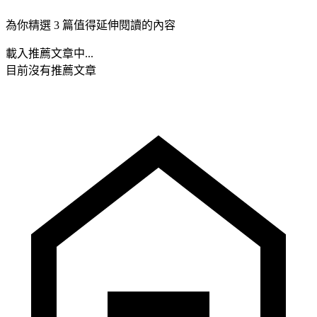
為你精選 3 篇值得延伸閱讀的內容
載入推薦文章中...
目前沒有推薦文章