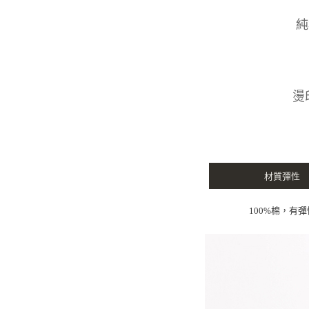
純
燙
材質彈性
100%棉，有彈