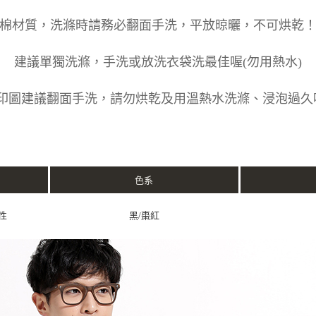
棉材質，洗滌時請務必翻面手洗，平放晾曬，不可烘乾
建議單獨洗滌，手洗或放洗衣袋洗最佳喔(勿用熱水)
印圖建議翻面手洗，請勿烘乾及用溫熱水洗滌、浸泡過久
色系
性
黑/棗紅