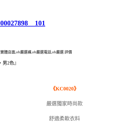
000027898__101
選實體店面,ob嚴選褲,ob嚴選電話,ob嚴選 評價
‧男2色』
《KC0020》
嚴選獨家時尚款
舒適柔軟衣料