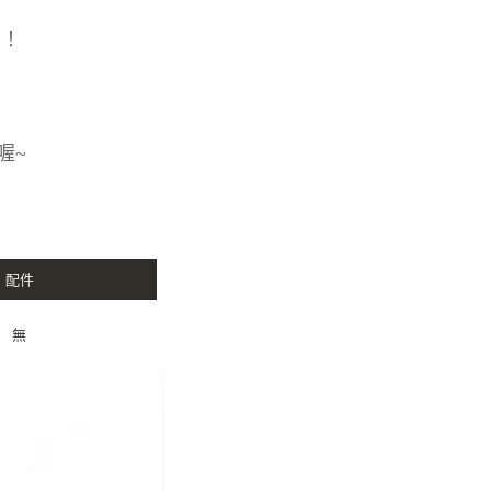
！！
喔~
配件
無