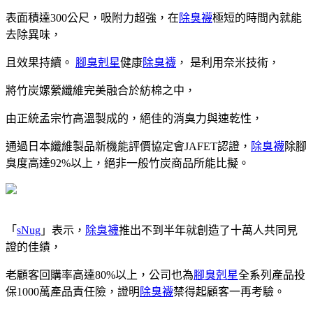
表面積達300公尺，吸附力超強，在
除臭襪
極短的時間內就能
去除異味，
且效果持續。
腳臭剋星
健康
除臭襪
， 是利用奈米技術，
將竹炭嫘縈纖維完美融合於紡棉之中，
由正統孟宗竹高溫製成的，絕佳的消臭力與速乾性，
通過日本纖維製品新機能評價協定會JAFET認證，
除臭襪
除腳
臭度高達92%以上，絕非一般竹炭商品所能比擬。
「
sNug
」表示，
除臭襪
推出不到半年就創造了十萬人共同見
證的佳績，
老顧客回購率高達80%以上，公司也為
腳臭剋星
全系列產品投
保1000萬產品責任險，證明
除臭襪
禁得起顧客一再考驗。