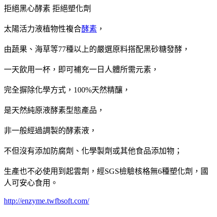
拒絕黑心酵素 拒絕塑化劑
太陽活力液植物性複合
酵素
，
由蔬果、海草等77種以上的嚴選原料搭配黑砂糖發酵，
一天飲用一杯，即可補充一日人體所需元素，
完全摒除化學方式，100%天然精釀，
是天然純原液酵素型態產品，
非一般經過調製的酵素液，
不但沒有添加防腐劑、化學製劑或其他食品添加物；
生產也不必使用到起雲劑，經SGS檢驗核格無6種塑化劑，國
人可安心食用。
http://enzyme.twfbsoft.com/